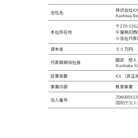
株式会社KA
会社名
Kashiwa Res
〒270-135
本社所在地
千葉県印西
※当社代表
資本金
５０万円
國武 悠人
代表取締役社長
Kunitake Y
従業員数
4人（非正
事業内容
教育事業 
704000113
法人番号
国税庁法人