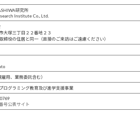
SHIWA研究所
earch Institute Co., Ltd.
2
市大塚三丁目２２番地２３
取締役の住居と同一（直接のご来訪はご遠慮ください）
uto
規雇用、業務委託含む）
プログラミング教育及び進学支援事業
0769
番号公表サイト