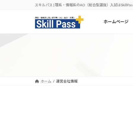
コ
ナ
スキルパス | 理系・情報系のAO（総合型選抜）入試はSkillPas
ン
ビ
テ
ゲ
ホームページ
ン
ー
ツ
シ
へ
ョ
ス
ン
キ
に
ッ
移
プ
動
ホーム
運営会社情報