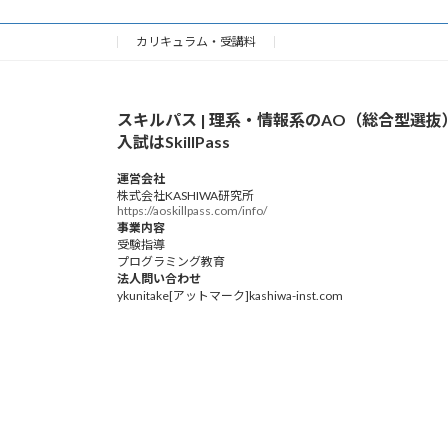
カリキュラム・受講料
スキルパス | 理系・情報系のAO（総合型選抜
入試はSkillPass
運営会社
株式会社KASHIWA研究所
https://aoskillpass.com/info/
事業内容
受験指導
プログラミング教育
法人問い合わせ
ykunitake[アットマーク]kashiwa-inst.com