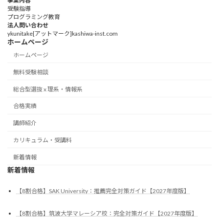
事業内容
受験指導
プログラミング教育
法人問い合わせ
ykunitake[アットマーク]kashiwa-inst.com
ホームページ
ホームページ
無料受験相談
総合型選抜 x 理系・情報系
合格実績
講師紹介
カリキュラム・受講料
新着情報
新着情報
【8割合格】SAK University：推薦完全対策ガイド【2027年度版】
【8割合格】筑波大学マレーシア校：完全対策ガイド【2027年度版】