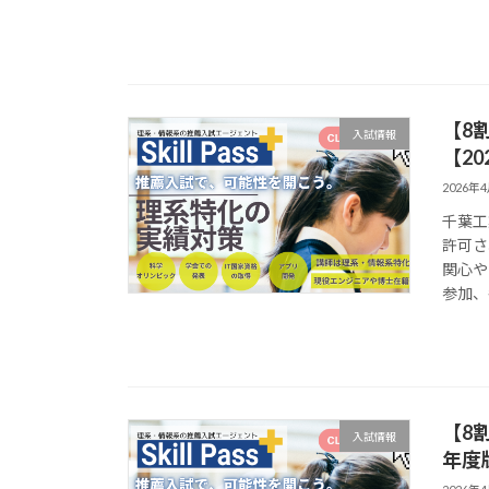
【8
入試情報
【20
2026年
千葉工
許可さ
関心や
参加、
【8
入試情報
年度