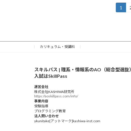
投
1
固
定
稿
ペ
の
ー
ジ
ペ
カリキュラム・受講料
ー
ジ
スキルパス | 理系・情報系のAO（総合型選抜
送
入試はSkillPass
り
運営会社
株式会社KASHIWA研究所
https://aoskillpass.com/info/
事業内容
受験指導
プログラミング教育
法人問い合わせ
ykunitake[アットマーク]kashiwa-inst.com