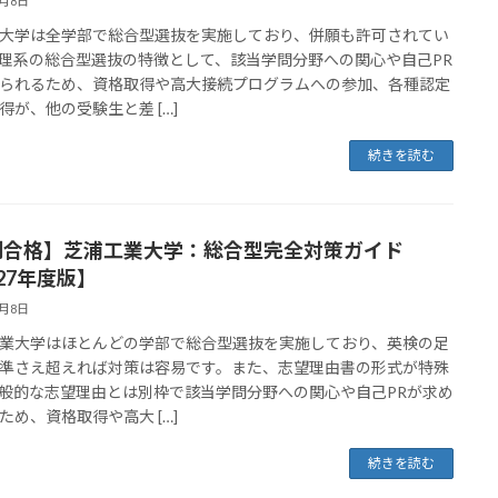
4月8日
大学は全学部で総合型選抜を実施しており、併願も許可されてい
理系の総合型選抜の特徴として、該当学問分野への関心や自己PR
られるため、資格取得や高大接続プログラムへの参加、各種認定
得が、他の受験生と差 […]
続きを読む
割合格】芝浦工業大学：総合型完全対策ガイド
27年度版】
4月8日
業大学はほとんどの学部で総合型選抜を実施しており、英検の足
準さえ超えれば対策は容易です。また、志望理由書の形式が特殊
般的な志望理由とは別枠で該当学問分野への関心や自己PRが求め
ため、資格取得や高大 […]
続きを読む