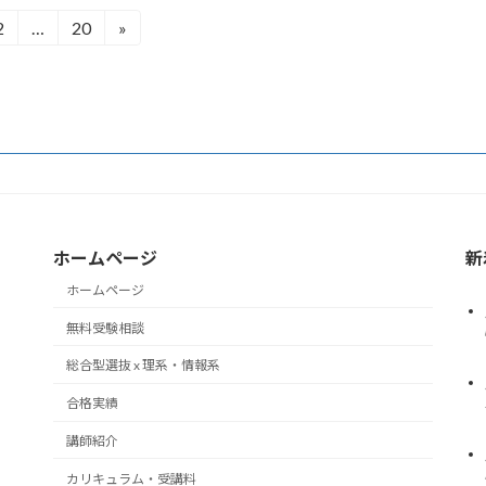
2
…
20
»
固
固
定
定
ペ
ペ
ー
ー
ジ
ジ
）
ホームページ
新
ホームページ
無料受験相談
総合型選抜 x 理系・情報系
合格実績
講師紹介
カリキュラム・受講料