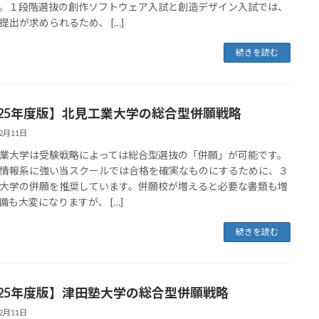
。１段階選抜の創作ソフトウェア入試と創造デザイン入試では、
提出が求められるため、 […]
続きを読む
025年度版】北見工業大学の総合型併願戦略
12月11日
業大学は受験戦略によっては総合型選抜の「併願」が可能です。
情報系に強い当スクールでは合格を確実なものにするために、３
大学の併願を推奨しています。併願校が増えると必要な書類も増
備も大変になりますが、 […]
続きを読む
025年度版】津田塾大学の総合型併願戦略
12月11日