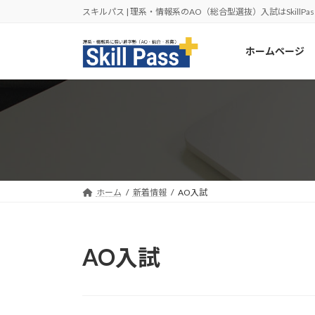
コ
ナ
スキルパス | 理系・情報系のAO（総合型選抜）入試はSkillPas
ン
ビ
テ
ゲ
ホームページ
ン
ー
ツ
シ
へ
ョ
ス
ン
キ
に
ッ
移
プ
動
ホーム
新着情報
AO入試
AO入試