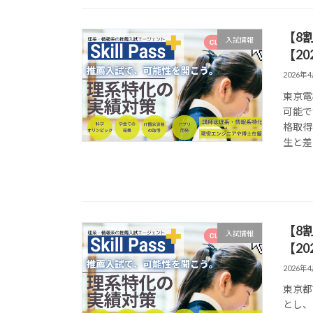
【8
入試情報
【20
2026年
東京電
可能で
格取得
生と差
【8
入試情報
【20
2026年
東京都
とし、