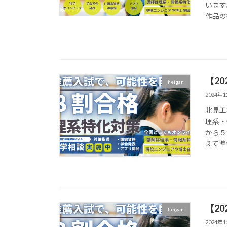
います
作品の
【2
heigan
2024年
北見工
理系・
から５
えて準
【2
heigan
2024年