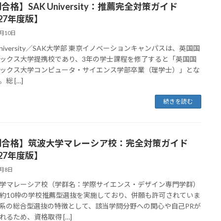
合格】SAK University：推薦完全対策ガイド
27年度版】
4月10日
 University／SAK大学部 東京イノベーションキャンパスは、英国国
ックス大学提携校であり、3年の学士課程を修了すると「英国国
ックス大学コンピュータ・サイエンス学部卒業（理学士）」とな
総 […]
続きを読む
割合格】筑波大学マレーシア校：完全対策ガイド
27年度版】
4月8日
学マレーシア校（学群名：学際サイエンス・デザイン専門学群）
約10枠の学校推薦型選抜を実施しており、併願も許可されていま
系の総合型選抜の特徴として、該当学問分野への関心や自己PRが
れるため、資格取得 […]