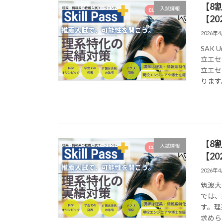
【8割
入試情報
【20
2026年
SAK
立エセ
立エセ
ります。
【8
入試情報
【20
2026年
筑波大
では、
す。理
求めら