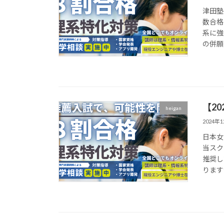
津田塾
数合格
系に強
の併願
【2
heigan
2024年
日本女
当スク
推奨し
ります