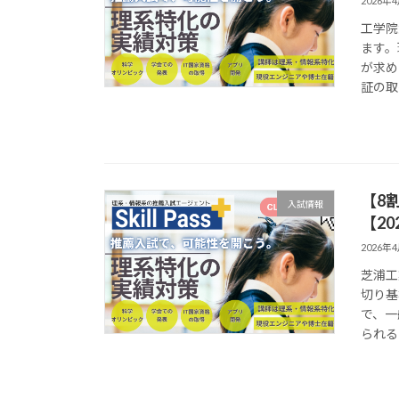
2026年
工学院
ます。
が求め
証の取
【8
入試情報
【20
2026年
芝浦工
切り基
で、一
られる