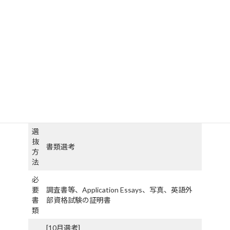
証明書によってそのスコアを証明できる者
（2023 年 5 月 29 日立命館大学入学試験委員会
議決）
出
① TOEFL iBT®テスト ：68 点以上（Writing セ
願
クション 18 点以上）
資
② IELTS（Academic Module）（CDI も可） ：
格
Overall Band Score 6.0 以上（各コンポーネン
ト 5.5 以上）
③ Cambridge C1 Advanced ：Overall Score
169 点以上（各サブスキル 162 点以上）
④ PTE アカデミック ：Overall Score 57 以上
（各コミュニケーションスキル 50 以上）
選
抜
書類選考
方
法
必
要
調査書等、Application Essays、写真、英語外
書
部資格試験の証明書
類
[10月選考]