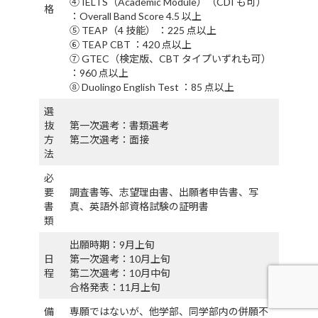
④ IELTS（Academic Module）（CDI も可）
格
：Overall Band Score 4.5 以上
⑤ TEAP（4 技能） ：225 点以上
⑥ TEAP CBT ：420 点以上
⑦ GTEC（検定版、CBT タイプいずれも可）
：960 点以上
⑧ Duolingo English Test ：85 点以上
選
抜
第一次選考：書類選考
方
第二次選考：面接
法
必
要
調査書等、志望理由書、出願者申告書、写
書
真、英語外部資格試験の証明書
類
出願時期：9月上旬
日
第一次選考：10月上旬
程
第二次選考：10月中旬
合格発表：11月上旬
備
専願ではないが、他学部、同学部内の併願不