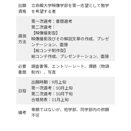
出願
立命館大学映像学部を第一志望として勉学
資格
を希望する者
第一次選考：書類選考
第二次選考：
【映像撮影型】
選抜
映像撮影及びその解説文章の作成、プレゼ
方法
ンテーション、面接
【絵コンテ制作型】
絵コンテ作成、プレゼンテーション、面接
必要
調査書等、エントリーシート、課題（物語
書類
制作）、写真
出願時期：9月上旬
第一次選考：10月上旬
日程
第二次選考：10月下旬
合格発表：11月上旬
専願ではないが、他学部、同学部内の併願
備考
不可