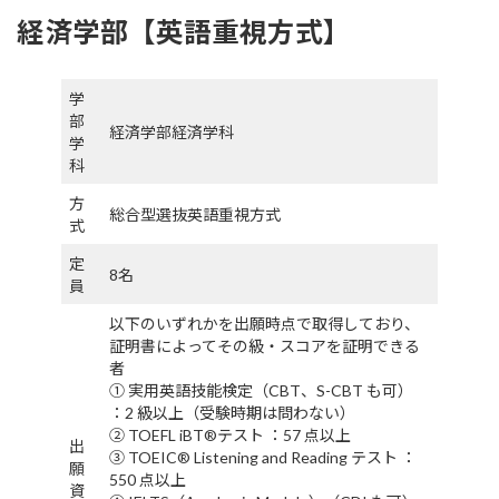
経済学部【英語重視方式】
学
部
経済学部経済学科
学
科
方
総合型選抜英語重視方式
式
定
8名
員
以下のいずれかを出願時点で取得しており、
証明書によってその級・スコアを証明できる
者
① 実用英語技能検定（CBT、S-CBT も可）
：2 級以上（受験時期は問わない）
② TOEFL iBT®テスト ：57 点以上
出
③ TOEIC® Listening and Reading テスト ：
願
550 点以上
資